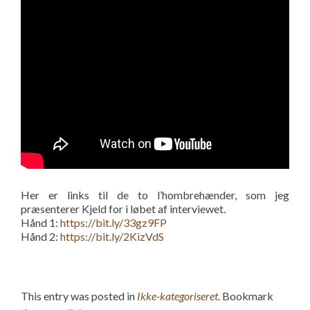
Her er links til de to l’hombrehænder, som jeg
præsenterer Kjeld for i løbet af interviewet.
Hånd 1:
https://bit.ly/33gz9FP
Hånd 2:
https://bit.ly/2KizVdS
This entry was posted in
Ikke-kategoriseret
. Bookmark