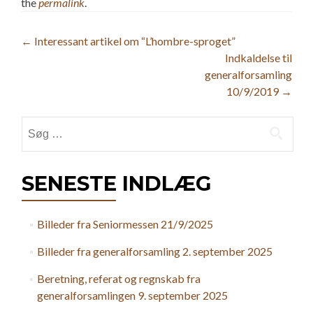
the
permalink
.
Post
←
Interessant artikel om “L’hombre-sproget”
Indkaldelse til
navigation
generalforsamling
10/9/2019
→
Søg
efter:
SENESTE INDLÆG
Billeder fra Seniormessen 21/9/2025
Billeder fra generalforsamling 2. september 2025
Beretning, referat og regnskab fra
generalforsamlingen 9. september 2025